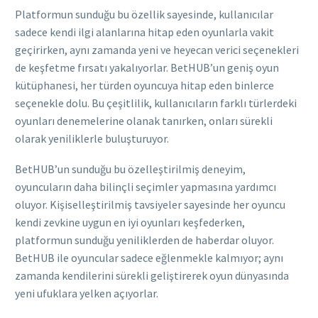
Platformun sunduğu bu özellik sayesinde, kullanıcılar
sadece kendi ilgi alanlarına hitap eden oyunlarla vakit
geçirirken, aynı zamanda yeni ve heyecan verici seçenekleri
de keşfetme fırsatı yakalıyorlar. BetHUB’un geniş oyun
kütüphanesi, her türden oyuncuya hitap eden binlerce
seçenekle dolu. Bu çeşitlilik, kullanıcıların farklı türlerdeki
oyunları denemelerine olanak tanırken, onları sürekli
olarak yeniliklerle buluşturuyor.
BetHUB’un sunduğu bu özelleştirilmiş deneyim,
oyuncuların daha bilinçli seçimler yapmasına yardımcı
oluyor. Kişiselleştirilmiş tavsiyeler sayesinde her oyuncu
kendi zevkine uygun en iyi oyunları keşfederken,
platformun sunduğu yeniliklerden de haberdar oluyor.
BetHUB ile oyuncular sadece eğlenmekle kalmıyor; aynı
zamanda kendilerini sürekli geliştirerek oyun dünyasında
yeni ufuklara yelken açıyorlar.