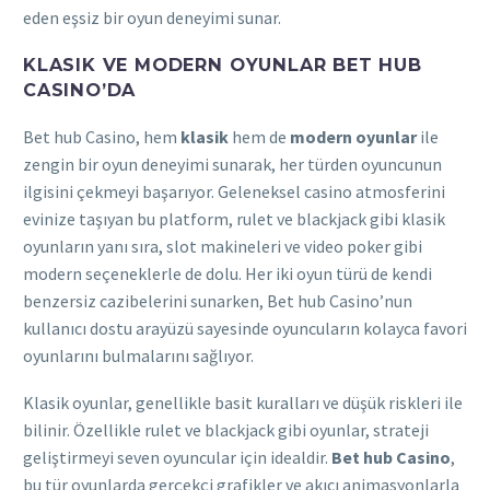
eden eşsiz bir oyun deneyimi sunar.
KLASIK VE MODERN OYUNLAR BET HUB
CASINO’DA
Bet hub Casino, hem
klasik
hem de
modern oyunlar
ile
zengin bir oyun deneyimi sunarak, her türden oyuncunun
ilgisini çekmeyi başarıyor. Geleneksel casino atmosferini
evinize taşıyan bu platform, rulet ve blackjack gibi klasik
oyunların yanı sıra, slot makineleri ve video poker gibi
modern seçeneklerle de dolu. Her iki oyun türü de kendi
benzersiz cazibelerini sunarken, Bet hub Casino’nun
kullanıcı dostu arayüzü sayesinde oyuncuların kolayca favori
oyunlarını bulmalarını sağlıyor.
Klasik oyunlar, genellikle basit kuralları ve düşük riskleri ile
bilinir. Özellikle rulet ve blackjack gibi oyunlar, strateji
geliştirmeyi seven oyuncular için idealdir.
Bet hub Casino
,
bu tür oyunlarda gerçekçi grafikler ve akıcı animasyonlarla