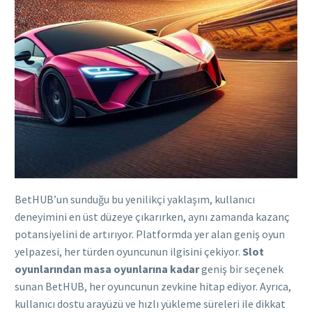
BetHUB’un sunduğu bu yenilikçi yaklaşım, kullanıcı
deneyimini en üst düzeye çıkarırken, aynı zamanda kazanç
potansiyelini de artırıyor. Platformda yer alan geniş oyun
yelpazesi, her türden oyuncunun ilgisini çekiyor.
Slot
oyunlarından masa oyunlarına kadar
geniş bir seçenek
sunan BetHUB, her oyuncunun zevkine hitap ediyor. Ayrıca,
kullanıcı dostu arayüzü ve hızlı yükleme süreleri ile dikkat