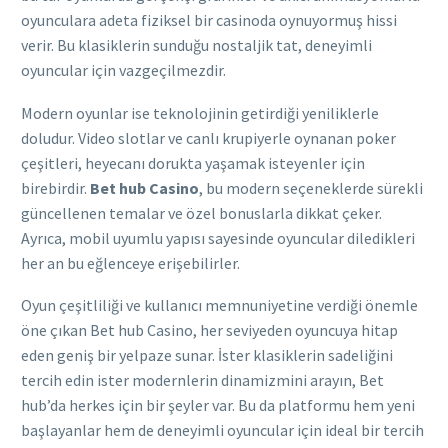
oyunculara adeta fiziksel bir casinoda oynuyormuş hissi
verir. Bu klasiklerin sunduğu nostaljik tat, deneyimli
oyuncular için vazgeçilmezdir.
Modern oyunlar ise teknolojinin getirdiği yeniliklerle
doludur. Video slotlar ve canlı krupiyerle oynanan poker
çeşitleri, heyecanı dorukta yaşamak isteyenler için
birebirdir.
Bet hub Casino
, bu modern seçeneklerde sürekli
güncellenen temalar ve özel bonuslarla dikkat çeker.
Ayrıca, mobil uyumlu yapısı sayesinde oyuncular diledikleri
her an bu eğlenceye erişebilirler.
Oyun çeşitliliği ve kullanıcı memnuniyetine verdiği önemle
öne çıkan Bet hub Casino, her seviyeden oyuncuya hitap
eden geniş bir yelpaze sunar. İster klasiklerin sadeliğini
tercih edin ister modernlerin dinamizmini arayın, Bet
hub’da herkes için bir şeyler var. Bu da platformu hem yeni
başlayanlar hem de deneyimli oyuncular için ideal bir tercih