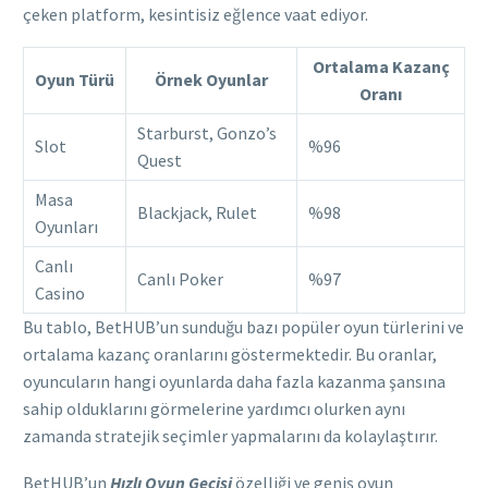
çeken platform, kesintisiz eğlence vaat ediyor.
Ortalama Kazanç
Oyun Türü
Örnek Oyunlar
Oranı
Starburst, Gonzo’s
Slot
%96
Quest
Masa
Blackjack, Rulet
%98
Oyunları
Canlı
Canlı Poker
%97
Casino
Bu tablo, BetHUB’un sunduğu bazı popüler oyun türlerini ve
ortalama kazanç oranlarını göstermektedir. Bu oranlar,
oyuncuların hangi oyunlarda daha fazla kazanma şansına
sahip olduklarını görmelerine yardımcı olurken aynı
zamanda stratejik seçimler yapmalarını da kolaylaştırır.
BetHUB’un
Hızlı Oyun Geçişi
özelliği ve geniş oyun