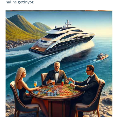
haline getiriyor.