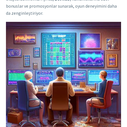
bonuslar ve promosyonlar sunarak, oyun deneyimini daha
da zenginleştiriyor.