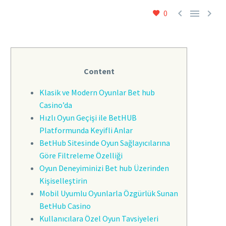



0
Content
Klasik ve Modern Oyunlar Bet hub
Casino’da
Hızlı Oyun Geçişi ile BetHUB
Platformunda Keyifli Anlar
BetHub Sitesinde Oyun Sağlayıcılarına
Göre Filtreleme Özelliği
Oyun Deneyiminizi Bet hub Üzerinden
Kişiselleştirin
Mobil Uyumlu Oyunlarla Özgürlük Sunan
BetHub Casino
Kullanıcılara Özel Oyun Tavsiyeleri