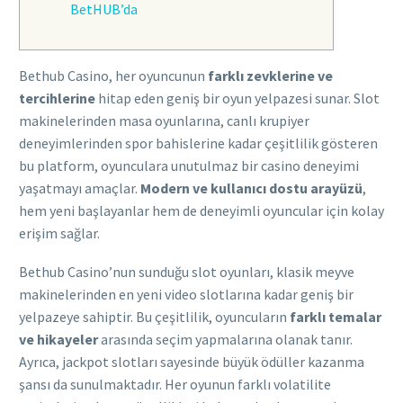
BetHUB’da
Bethub Casino, her oyuncunun
farklı zevklerine ve
tercihlerine
hitap eden geniş bir oyun yelpazesi sunar. Slot
makinelerinden masa oyunlarına, canlı krupiyer
deneyimlerinden spor bahislerine kadar çeşitlilik gösteren
bu platform, oyunculara unutulmaz bir casino deneyimi
yaşatmayı amaçlar.
Modern ve kullanıcı dostu arayüzü
,
hem yeni başlayanlar hem de deneyimli oyuncular için kolay
erişim sağlar.
Bethub Casino’nun sunduğu slot oyunları, klasik meyve
makinelerinden en yeni video slotlarına kadar geniş bir
yelpazeye sahiptir. Bu çeşitlilik, oyuncuların
farklı temalar
ve hikayeler
arasında seçim yapmalarına olanak tanır.
Ayrıca, jackpot slotları sayesinde büyük ödüller kazanma
şansı da sunulmaktadır. Her oyunun farklı volatilite