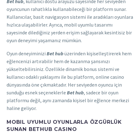
Bet hub
, kullanıcı dostu arayüzü sayesinde her seviyeden
oyuncunun rahatlıkla kullanabileceği bir platform sunar.
Kullanıcılar, basit navigasyon sistemi ile aradıkları oyunlara
hızlıca ulaşabilirler. Ayrıca, mobil uyumlu tasarımı
sayesinde dilediğiniz yerden erişim sağlayarak kesintisiz bir
oyun deneyimi yaşamanız mümkün.
Oyun deneyiminizi
Bet hub
üzerinden kişiselleştirerek hem
eğlencenizi artırabilir hem de kazanma şansınızı
yükseltebilirsiniz. Özellikle dinamik bonus sistemi ve
kullanıcı odaklı yaklaşımı ile bu platform, online casino
dünyasında öne çıkmaktadır. Her seviyeden oyuncu için
sunduğu esnek seçeneklerle
Bet hub
, sadece bir oyun
platformu değil, aynı zamanda kişisel bir eğlence merkezi
haline geliyor.
MOBIL UYUMLU OYUNLARLA ÖZGÜRLÜK
SUNAN BETHUB CASINO