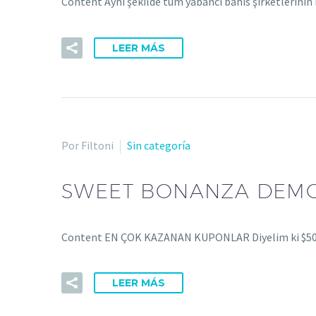
Content Aynı şekilde tüm yabancı bahis şirketlerinin 
LEER MÁS
Por Filtoni
Sin categoría
SWEET BONANZA DEMO 
Content EN ÇOK KAZANAN KUPONLAR Diyelim ki $50’luk
LEER MÁS