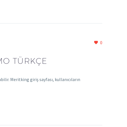
0
MO TÜRKÇE
ir. Meritking giriş sayfası, kullanıcıların