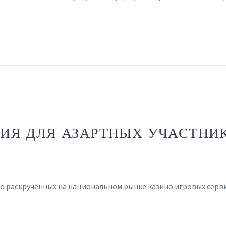
ИЯ ДЛЯ АЗАРТНЫХ УЧАСТНИ
но раскрученных на национальном рынке казино игровых сер