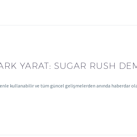
ARK YARAT: SUGAR RUSH DE
nle kullanabilir ve tüm güncel gelişmelerden anında haberdar olabil