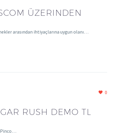
ISCOM ÜZERINDEN
çenekler arasından ihtiyaçlarına uygun olanı…
0
UGAR RUSH DEMO TL
, Pinco…