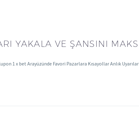
RI YAKALA VE ŞANSINI MAKS
upon 1 x bet Arayüzünde Favori Pazarlara Kısayollar Anlık Uyarıla