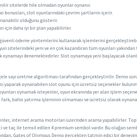
ilir sitelerde hile olmadan oyunlar oynanır.
bonusları, slot oyunlarındaki çevrim şartlarını içerir.
ynanabilir olduğunu gösterir.
 için daha iyi bir plan yapabilirler.
n güvenli ödeme yöntemlerini kullanarak işlemlerini gerçekleştireb
 oyun sitelerindeki yeni ve en çok kazandıran tüm oyunları yakından t
k oynamayı denemektedirler. Slot oynamaya yeni başlayacak olanla
ele sayı üretme algoritması tarafından gerçekleştirilir. Demo sü
i yaparak oynanabilen slot oyunu için ücretsiz seçenekler bulunm
unları oynamak isteyenler, oyun ekranında yer alan işlem seçenekl
ek fark, bahis yatırma işleminin olmaması ve ücretsiz olarak oynana
ler, internet arama motorları üzerinden arama yapabilirler. Top
 ve taç ile temsil edilen 4 premium sembol vardır. Bu olağan sembo
sından, Gates of Olympus Demo gerçekten tatmin edici bir deneyim 