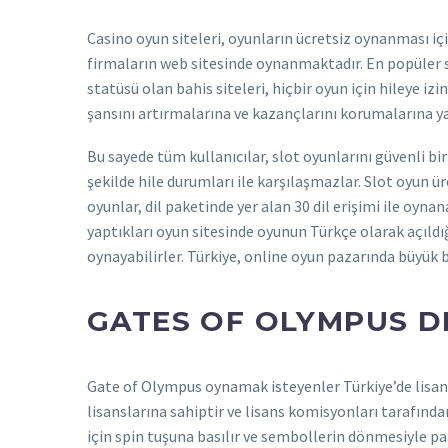
Casino oyun siteleri, oyunların ücretsiz oynanması i
firmaların web sitesinde oynanmaktadır. En popüler slo
statüsü olan bahis siteleri, hiçbir oyun için hileye iz
şansını artırmalarına ve kazançlarını korumalarına ya
Bu sayede tüm kullanıcılar, slot oyunlarını güvenli bi
şekilde hile durumları ile karşılaşmazlar. Slot oyun ü
oyunlar, dil paketinde yer alan 30 dil erişimi ile oyn
yaptıkları oyun sitesinde oyunun Türkçe olarak açıldığı
oynayabilirler. Türkiye, online oyun pazarında büyük 
GATES OF OLYMPUS D
Gate of Olympus oynamak isteyenler Türkiye’de lisanslı
lisanslarına sahiptir ve lisans komisyonları tarafında
için spin tuşuna basılır ve sembollerin dönmesiyle par