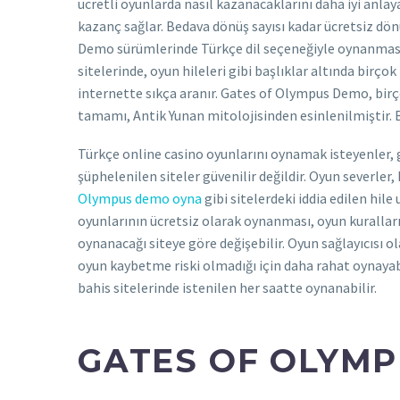
ücretli oyunlarda nasıl kazanacaklarını daha iyi anlay
kazanç sağlar. Bedava dönüş sayısı kadar ücretsiz dön
Demo sürümlerinde Türkçe dil seçeneğiyle oynanması, o
sitelerinde, oyun hileleri gibi başlıklar altında birço
internette sıkça aranır. Gates of Olympus Demo, birç
tamamı, Antik Yunan mitolojisinden esinlenilmiştir. B
Türkçe online casino oyunlarını oynamak isteyenler, gü
şüphelenilen siteler güvenilir değildir. Oyun severler
Olympus demo oyna
gibi sitelerdeki iddia edilen hile
oyunlarının ücretsiz olarak oynanması, oyun kuralla
oynanacağı siteye göre değişebilir. Oyun sağlayıcısı
oyun kaybetme riski olmadığı için daha rahat oynayabil
bahis sitelerinde istenilen her saatte oynanabilir.
GATES OF OLYMP