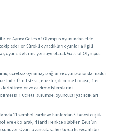
ilirler. Ayrıca Gates of Olympus oyunundan elde
akip ederler. Sürekli oynadıkları oyunlarla ilgili
r, oyun sitelerine yeni üye olarak Gate of Olympus
rümü, ücretsiz oynamayı sağlar ve oyun sonunda maddi
aktadır. Ücretsiz seçenekler, deneme bonusu, free
erini inceler ve çevirme işlemlerini
bilmesidir. Ücretli sürümde, oyuncular yatırdıkları
lamda 11 sembol vardır ve bunlardan 5 tanesi düşük
llere ek olarak, 4 farklı renkte olabilen Zeus’un
sunuyor. Oyun, oyunculara her turda heyecanlı bir