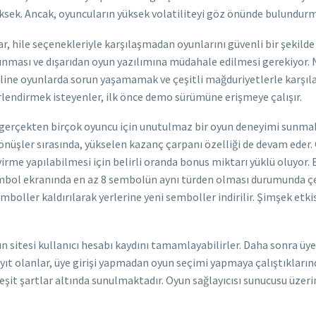
ksek. Ancak, oyuncuların yüksek volatiliteyi göz önünde bulundur
ar, hile seçenekleriyle karşılaşmadan oyunlarını güvenli bir şekild
ulunması ve dışarıdan oyun yazılımına müdahale edilmesi gerekiyor.
nline oyunlarda sorun yaşamamak ve çeşitli mağduriyetlerle karşıl
rlendirmek isteyenler, ilk önce demo sürümüne erişmeye çalışır.
gerçekten birçok oyuncu için unutulmaz bir oyun deneyimi sunmakt
dönüşler sırasında, yükselen kazanç çarpanı özelliği de devam ede
virme yapılabilmesi için belirli oranda bonus miktarı yüklü oluyor.
ol ekranında en az 8 sembolün aynı türden olması durumunda çeşit
emboller kaldırılarak yerlerine yeni semboller indirilir. Şimşek et
un sitesi kullanıcı hesabı kaydını tamamlayabilirler. Daha sonra ü
kayıt olanlar, üye girişi yapmadan oyun seçimi yapmaya çalıştıkların
eşit şartlar altında sunulmaktadır. Oyun sağlayıcısı sunucusu üzer