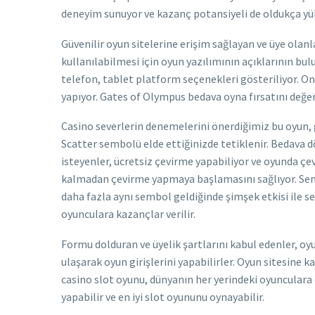
deneyim sunuyor ve kazanç potansiyeli de oldukça yü
Güvenilir oyun sitelerine erişim sağlayan ve üye olanl
kullanılabilmesi için oyun yazılımının açıklarının b
telefon, tablet platform seçenekleri gösteriliyor. O
yapıyor. Gates of Olympus bedava oyna fırsatını değe
Casino severlerin denemelerini önerdiğimiz bu oyun, 
Scatter sembolü elde ettiğinizde tetiklenir. Bedava 
isteyenler, ücretsiz çevirme yapabiliyor ve oyunda çe
kalmadan çevirme yapmaya başlamasını sağlıyor. Semb
daha fazla aynı sembol geldiğinde şimşek etkisi ile s
oyunculara kazançlar verilir.
Formu dolduran ve üyelik şartlarını kabul edenler, oy
ulaşarak oyun girişlerini yapabilirler. Oyun sitesine 
casino slot oyunu, dünyanın her yerindeki oyunculara 
yapabilir ve en iyi slot oyununu oynayabilir.