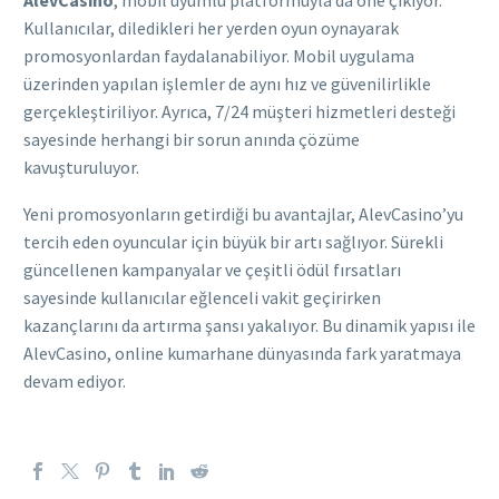
Kullanıcılar, diledikleri her yerden oyun oynayarak
promosyonlardan faydalanabiliyor. Mobil uygulama
üzerinden yapılan işlemler de aynı hız ve güvenilirlikle
gerçekleştiriliyor. Ayrıca, 7/24 müşteri hizmetleri desteği
sayesinde herhangi bir sorun anında çözüme
kavuşturuluyor.
Yeni promosyonların getirdiği bu avantajlar, AlevCasino’yu
tercih eden oyuncular için büyük bir artı sağlıyor. Sürekli
güncellenen kampanyalar ve çeşitli ödül fırsatları
sayesinde kullanıcılar eğlenceli vakit geçirirken
kazançlarını da artırma şansı yakalıyor. Bu dinamik yapısı ile
AlevCasino, online kumarhane dünyasında fark yaratmaya
devam ediyor.