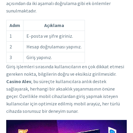
açısından da iki aşamalı doğrulama gibi ek önlemler
sunulmaktadır.
Adım
Açıklama
1
E-posta ve şifre giriniz.
2
Hesap doğrulaması yapınız.
3
Giriş yapınız.
Giriş işlemleri sırasında kullanıcıların en çok dikkat etmesi
gereken nokta, bilgilerin doğru ve eksiksiz girilmesidir.
Casino Alev
, bu süreçte kullanıcılara anlık destek
sağlayarak, herhangi bir aksaklık yaşanmasının önüne
geçer. Özellikle mobil cihazlardan giriş yapmak isteyen
kullanıcılar için optimize edilmiş mobil arayüz, her türlü
cihazda sorunsuz bir deneyim sunar.