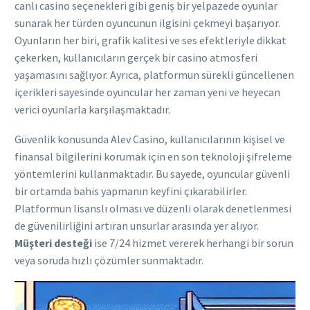
canlı casino seçenekleri gibi geniş bir yelpazede oyunlar
sunarak her türden oyuncunun ilgisini çekmeyi başarıyor.
Oyunların her biri, grafik kalitesi ve ses efektleriyle dikkat
çekerken, kullanıcıların gerçek bir casino atmosferi
yaşamasını sağlıyor. Ayrıca, platformun sürekli güncellenen
içerikleri sayesinde oyuncular her zaman yeni ve heyecan
verici oyunlarla karşılaşmaktadır.
Güvenlik konusunda Alev Casino, kullanıcılarının kişisel ve
finansal bilgilerini korumak için en son teknoloji şifreleme
yöntemlerini kullanmaktadır. Bu sayede, oyuncular güvenli
bir ortamda bahis yapmanın keyfini çıkarabilirler.
Platformun lisanslı olması ve düzenli olarak denetlenmesi
de güvenilirliğini artıran unsurlar arasında yer alıyor.
Müşteri desteği
ise 7/24 hizmet vererek herhangi bir sorun
veya soruda hızlı çözümler sunmaktadır.