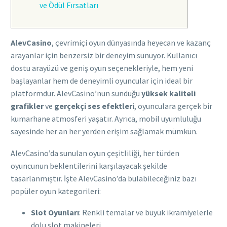
ve Ödül Fırsatları
AlevCasino
, çevrimiçi oyun dünyasında heyecan ve kazanç
arayanlar için benzersiz bir deneyim sunuyor. Kullanıcı
dostu arayüzü ve geniş oyun seçenekleriyle, hem yeni
başlayanlar hem de deneyimli oyuncular için ideal bir
platformdur. AlevCasino’nun sunduğu
yüksek kaliteli
grafikler
ve
gerçekçi ses efektleri
, oyunculara gerçek bir
kumarhane atmosferi yaşatır. Ayrıca, mobil uyumluluğu
sayesinde her an her yerden erişim sağlamak mümkün.
AlevCasino’da sunulan oyun çeşitliliği, her türden
oyuncunun beklentilerini karşılayacak şekilde
tasarlanmıştır. İşte AlevCasino’da bulabileceğiniz bazı
popüler oyun kategorileri:
Slot Oyunları
: Renkli temalar ve büyük ikramiyelerle
dolu slot makineleri.