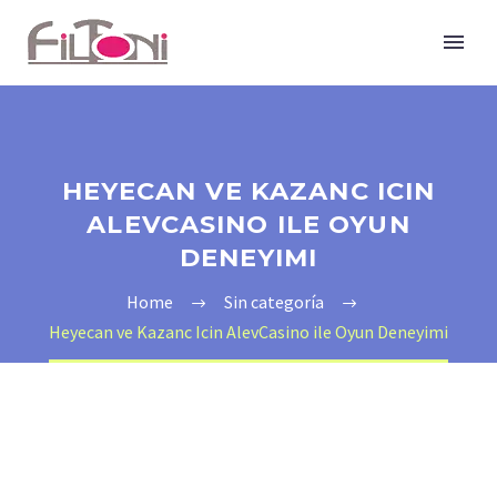
HEYECAN VE KAZANC ICIN
ALEVCASINO ILE OYUN
DENEYIMI
Home
Sin categoría
Heyecan ve Kazanc Icin AlevCasino ile Oyun Deneyimi