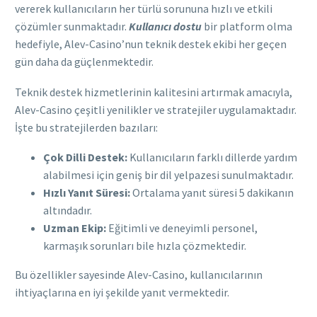
vererek kullanıcıların her türlü sorununa hızlı ve etkili
çözümler sunmaktadır.
Kullanıcı dostu
bir platform olma
hedefiyle, Alev-Casino’nun teknik destek ekibi her geçen
gün daha da güçlenmektedir.
Teknik destek hizmetlerinin kalitesini artırmak amacıyla,
Alev-Casino çeşitli yenilikler ve stratejiler uygulamaktadır.
İşte bu stratejilerden bazıları:
Çok Dilli Destek:
Kullanıcıların farklı dillerde yardım
alabilmesi için geniş bir dil yelpazesi sunulmaktadır.
Hızlı Yanıt Süresi:
Ortalama yanıt süresi 5 dakikanın
altındadır.
Uzman Ekip:
Eğitimli ve deneyimli personel,
karmaşık sorunları bile hızla çözmektedir.
Bu özellikler sayesinde Alev-Casino, kullanıcılarının
ihtiyaçlarına en iyi şekilde yanıt vermektedir.