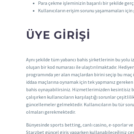
Para çekme işleminizin başarılı bir şekilde gerç
Kullanıcıların erişim sorunu yaşamamaları için 
ÜYE GİRİŞİ
Aynı şekilde tüm yabancı bahis şirketlerinin bu yolu 
oluşan bir kod numarası ile ulaştırılmaktadır. Hediye
programında yer alan maçlardan birini seçip bu maç üz
iddaa maçlarına oynamak için tek yapmanız gereken ca
bahis oynayabilirsiniz. Hizmetlerimizden kesintisiz 
çalışırken kullanıcıların karşılaştığı sorunlar çeşitli
güncellemeler gelmektedir. Kullanıcıların bu tür soru
olmaları gerekmektedir.
Bünyesinde sports betting, canlı casino, e-sporlar ve
Starzbet güncel giriş yaparken kullanabileceğiniz çeş