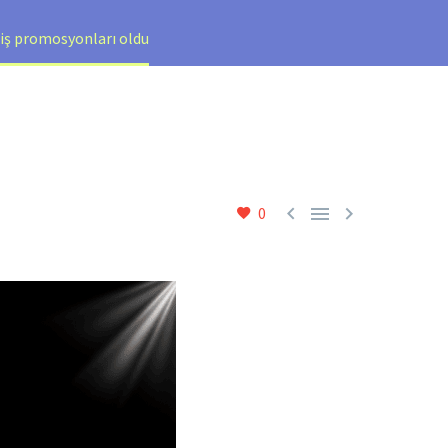
riş promosyonları oldu



0