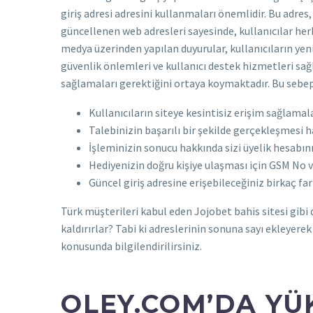
giriş adresi adresini kullanmaları önemlidir. Bu adres
güncellenen web adresleri sayesinde, kullanıcılar herha
medya üzerinden yapılan duyurular, kullanıcıların yen
güvenlik önlemleri ve kullanıcı destek hizmetleri sağ
sağlamaları gerektiğini ortaya koymaktadır. Bu sebepl
Kullanıcıların siteye kesintisiz erişim sağlamal
Talebinizin başarılı bir şekilde gerçekleşmesi ha
İşleminizin sonucu hakkında sizi üyelik hesabın
Hediyenizin doğru kişiye ulaşması için GSM No 
Güncel giriş adresine erişebileceğiniz birkaç f
Türk müşterileri kabul eden Jojobet bahis sitesi gibi
kaldırırlar? Tabi ki adreslerinin sonuna sayı ekleyere
konusunda bilgilendirilirsiniz.
OLEY.COM’DA YÜ