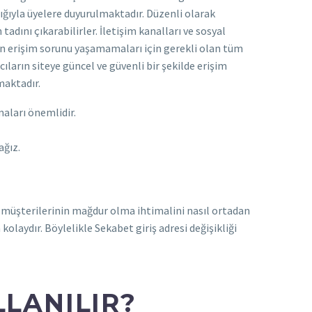
lığıyla üyelere duyurulmaktadır. Düzenli olarak
adını çıkarabilirler. İletişim kanalları ve sosyal
rın erişim sorunu yaşamamaları için gerekli olan tüm
ların siteye güncel ve güvenli bir şekilde erişim
maktadır.
maları önemlidir.
ağız.
de müşterilerinin mağdur olma ihtimalini nasıl ortadan
olaydır. Böylelikle Sekabet giriş adresi değişikliği
LANILIR?