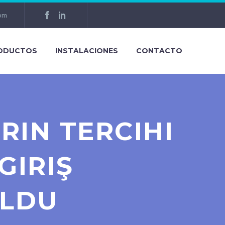
com
ODUCTOS
INSTALACIONES
CONTACTO
RIN TERCIHI
GIRIŞ
OLDU