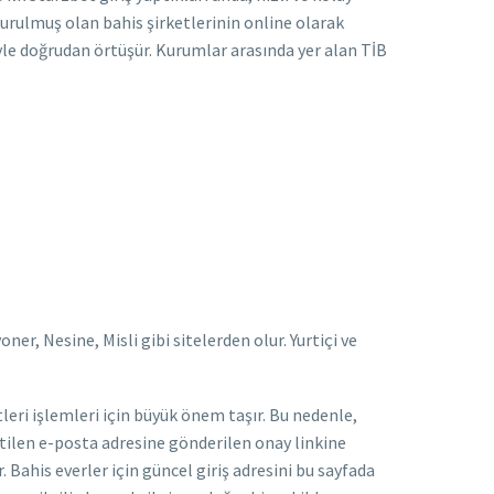
 kurulmuş olan bahis şirketlerinin online olarak
e doğrudan örtüşür. Kurumlar arasında yer alan TİB
er, Nesine, Misli gibi sitelerden olur. Yurtiçi ve
eri işlemleri için büyük önem taşır. Bu nedenle,
rtilen e-posta adresine gönderilen onay linkine
. Bahis everler için güncel giriş adresini bu sayfada