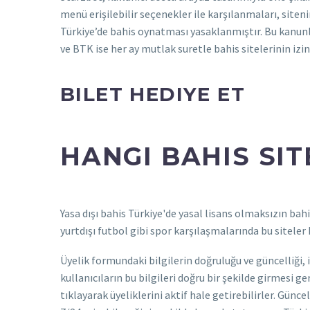
menü erişilebilir seçenekler ile karşılanmaları, siten
Türkiye’de bahis oynatması yasaklanmıştır. Bu kanun
ve BTK ise her ay mutlak suretle bahis sitelerinin izin
BILET HEDIYE ET
HANGI BAHIS SIT
Yasa dışı bahis Türkiye'de yasal lisans olmaksızın bahi
yurtdışı futbol gibi spor karşılaşmalarında bu siteler 
Üyelik formundaki bilgilerin doğruluğu ve güncelliği,
kullanıcıların bu bilgileri doğru bir şekilde girmesi 
tıklayarak üyeliklerini aktif hale getirebilirler. Günc