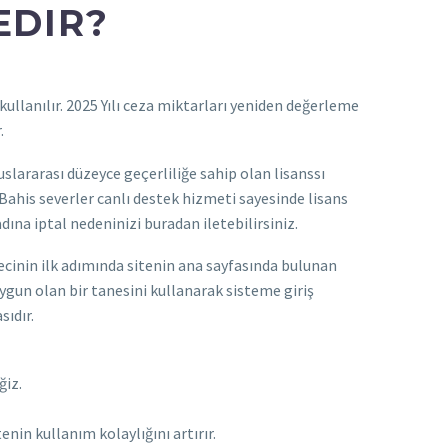
EDIR?
kullanılır. 2025 Yılı ceza miktarları yeniden değerleme
.
lararası düzeyce geçerliliğe sahip olan lisanssı
Bahis severler canlı destek hizmeti sayesinde lisans
dına iptal nedeninizi buradan iletebilirsiniz.
ecinin ilk adımında sitenin ana sayfasında bulunan
gun olan bir tanesini kullanarak sisteme giriş
ıdır.
ğiz.
enin kullanım kolaylığını artırır.