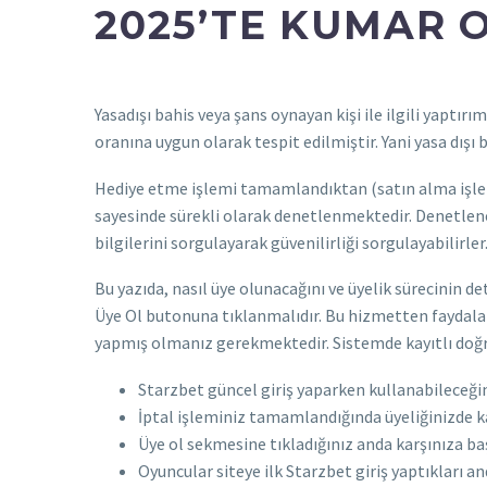
2025’TE KUMAR 
Yasadışı bahis veya şans oynayan kişi ile ilgili yaptır
oranına uygun olarak tespit edilmiştir. Yani yasa dışı 
Hediye etme işlemi tamamlandıktan (satın alma işlemi 
sayesinde sürekli olarak denetlenmektedir. Denetleneb
bilgilerini sorgulayarak güvenilirliği sorgulayabilirle
Bu yazıda, nasıl üye olunacağını ve üyelik sürecinin de
Üye Ol butonuna tıklanmalıdır. Bu hizmetten faydalan
yapmış olmanız gerekmektedir. Sistemde kayıtlı doğr
Starzbet güncel giriş yaparken kullanabileceği
İptal işleminiz tamamlandığında üyeliğinizde ka
Üye ol sekmesine tıkladığınız anda karşınıza b
Oyuncular siteye ilk Starzbet giriş yaptıkları and