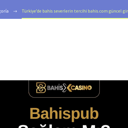
goría
Türkiye’de bahis severlerin tercihi bahis.com güncel gi