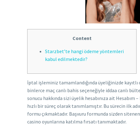
Content
Starzbet’te hangi ödeme yöntemleri
kabul edilmektedir?
İptal işleminiz tamamlandığında üyeliğinizde kayıtlı o
binlerce maç canlı bahis seçeneğiyle iddaa canlı bült
sonucu hakkında sizi üyelik hesabınıza ait Hesabım – M
hızlı bir süreç olarak tanımlamıştır. Bu sürecin ilk a
formu çıkmaktadır. Başvuru formunda sizden sitenen bilg
casino oyunlarına katılma fırsatı tanımaktadır.