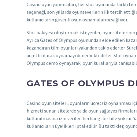
Casino oyun yapımcıları, her slot oyununda farklı tem
seçeneği, son yıllarda oyunseverlerin ilk tercih ettiği
kullanıcıların güvenli oyun oynamalarını sağlıyor.
Slot bakiyesi oluşturmak isteyenler, oyun sitelerinin
Ayrıca Gates of Olympus oyunundan elde edilen kazançla
kazandıran tüm oyunları yakından takip ederler. Sürek
ücretli olarak oynamayı denemektedirler. Slot oynama
Olympus demo oynayarak, oyun kurallarıyla tanışabili
GATES OF OLYMPUS D
Casino oyun siteleri, oyunların ücretsiz oynanması i
hizmeti sunan sitelerde ya da oyun sağlayıcı firmalar
kullanılmasına izin verilen herhangi bir hile yoktur. Y
kullanıcıların üyelikleri iptal edilir. Bu taktikler, o