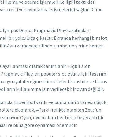
lirleme ve ödeme işlemleri ile ilgili taktikleri
a ücretli versiyonlarına erişmelerini sağlar. Demo
of Olympus Demo, Pragmatic Play tarafından
eli bir yolculuğa çıkarlar. Ekranda herhangi bir slot
rilir. Aynı zamanda, silinen sembolün yerine hemen
 ayarlanması olarak tanımlanır. Hiçbir slot
 Pragmatic Play, en popüler slot oyunu için tasarım
oynayabileceğiniz tüm siteler lisanslıdır ve lisans
lların kullanımına izin verilecek bir oyun değildir.
lamda 11 sembol vardır ve bunlardan 5 tanesi düşük
llere ek olarak, 4 farklı renkte olabilen Zeus’un
sunuyor. Oyun, oyunculara her turda heyecanlı bir
ması ve buna göre oynaması önemlidir.