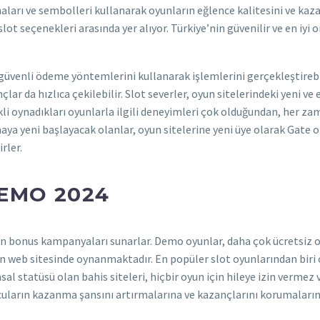
aları ve sembolleri kullanarak oyunların eğlence kalitesini ve kaz
 slot seçenekleri arasında yer alıyor. Türkiye’nin güvenilir ve en iy
 güvenli ödeme yöntemlerini kullanarak işlemlerini gerçekleştirebil
r da hızlıca çekilebilir. Slot severler, oyun sitelerindeki yeni ve 
li oynadıkları oyunlarla ilgili deneyimleri çok olduğundan, her z
ya yeni başlayacak olanlar, oyun sitelerine yeni üye olarak Gate o
rler.
EMO 2024
çin bonus kampanyaları sunarlar. Demo oyunlar, daha çok ücretsiz 
ın web sitesinde oynanmaktadır. En popüler slot oyunlarından biri 
asal statüsü olan bahis siteleri, hiçbir oyun için hileye izin vermez
yuncuların kazanma şansını artırmalarına ve kazançlarını korumaların