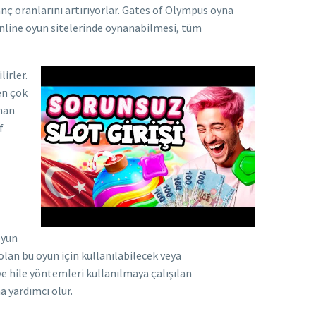
anç oranlarını artırıyorlar. Gates of Olympus oyna
i online oyun sitelerinde oynanabilmesi, tüm
irler.
en çok
aman
f
oyun
olan bu oyun için kullanılabilecek veya
 ve hile yöntemleri kullanılmaya çalışılan
a yardımcı olur.