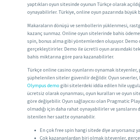
yaptıkları oyun sitesinde oyunun Türkçe olarak açıldığı
oynayabilirler. Türkiye, online oyun pazarında büyük 
Makaraların dönüşü ve sembollerin yüklenmesi, rastg
kazanç sunmaz. Online oyun sitelerinde bahis ödemes
spin, bonus alma gibi yöntemlerden oluşuyor. Demo oy
gerçekleştirirler. Demo ile ücretli oyun arasındaki t
bahis miktarına göre para kazanabilirler.
Türkçe online casino oyunlarını oynamak isteyenler, gü
şüphelenilen siteler güvenilir değildir. Oyun severler
Olympus demo
gibi sitelerdeki iddia edilen hile uygu
ücretsiz olarak oynanması, oyun kuralları ve oyun s
göre değişebilir. Oyun sağlayıcısı olan Pragmatic Pl
olmadığı için daha rahat oynayabilirler ve şanslarını 
istenilen her saatte oynanabilir.
En çok free spin hangi sitede diye arıyorsanız ya
Çok kazananlardan biri olmak isteyenler, gerç