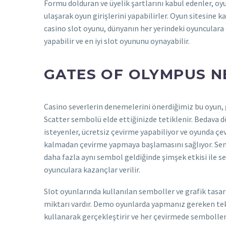
Formu dolduran ve üyelik şartlarını kabul edenler, oy
ulaşarak oyun girişlerini yapabilirler. Oyun sitesine 
casino slot oyunu, dünyanın her yerindeki oyunculara 
yapabilir ve en iyi slot oyununu oynayabilir.
GATES OF OLYMPUS N
Casino severlerin denemelerini önerdiğimiz bu oyun, 
Scatter sembolü elde ettiğinizde tetiklenir. Bedava 
isteyenler, ücretsiz çevirme yapabiliyor ve oyunda çe
kalmadan çevirme yapmaya başlamasını sağlıyor. Semb
daha fazla aynı sembol geldiğinde şimşek etkisi ile s
oyunculara kazançlar verilir.
Slot oyunlarında kullanılan semboller ve grafik tasa
miktarı vardır. Demo oyunlarda yapmanız gereken tek ş
kullanarak gerçekleştirir ve her çevirmede sembolleri