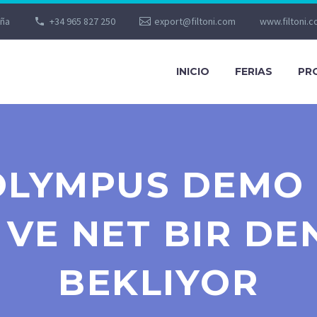
aña
+34 965 827 250
export@filtoni.com
www.filtoni.
INICIO
FERIAS
PR
OLYMPUS DEMO 
 VE NET BIR DE
BEKLIYOR